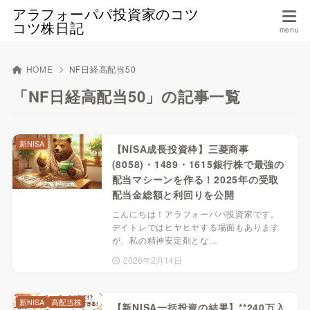
アラフォーパパ投資家のコツ
コツ株日記
HOME
NF日経高配当50
「NF日経高配当50」の記事一覧
新NISA
【NISA成長投資枠】三菱商事
(8058)・1489・1615銀行株で最強の
配当マシーンを作る！2025年の受取
配当金総額と利回りを公開
こんにちは！アラフォーパパ投資家です。
デイトレではヒヤヒヤする場面もあります
が、私の精神安定剤とな…
2026年2月14日
新NISA
高配当株
【新NISA一括投資の結果】**240万入