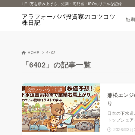
1日1万を積み上げる、短期・高配当・IPOのリアルな記録
アラフォーパパ投資家のコツコツ
短
株日記
HOME
6402
「6402」の記事一覧
投資ノウハウ・知識
兼松エンジ
り
日本の下水道
トップシェア
2026年3月