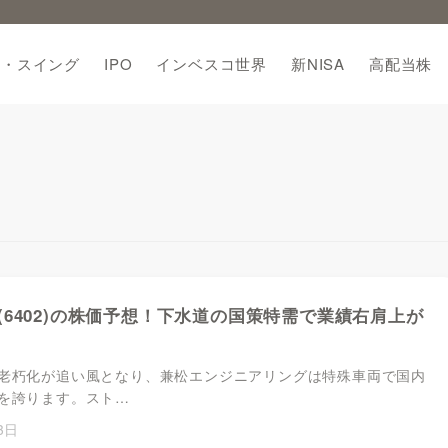
期・スイング
IPO
インベスコ世界
新NISA
高配当株
(6402)の株価予想！下水道の国策特需で業績右肩上が
老朽化が追い風となり、兼松エンジニアリングは特殊車両で国内
を誇ります。スト…
3日