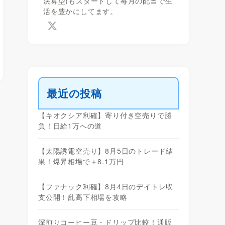
決算型)もスタートして毎月の配当で生
活を豊かにしてます。
最近の投稿
【キオクシア利確】寄り付き空売りで勝
負！日給1万への道
【太陽誘電空売り】8月5日のトレード結
果！爆昇相場で＋8.1万円
【ファナック利確】8月4日のデイトレ収
支公開！乱高下相場を攻略
深煎りコーヒー豆・ドリップ比較！通販