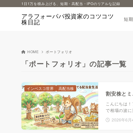
1日1万を積み上げる、短期・高配当・IPOのリアルな記録
アラフォーパパ投資家のコツコツ
短
株日記
HOME
ポートフォリオ
「ポートフォリオ」の記事一覧
インベスコ世界
高配当株
割安株とミ
こんにちは！
で相場の波に
2026年6月