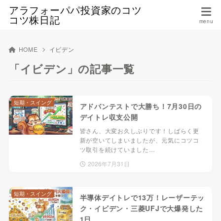
アラフォーパパ投資家のコツ
コツ株日記
HOME
イビデン
「イビデン」の記事一覧
短期・スイング
アドバンテストで大勝ち！7月30日の
デイトレ収支公開
皆さん、大変お久しぶりです！しばらく更
新が空いてしまいましたが、元気にコツコ
ツ取引を続けていました…
2026年7月31日
短期・スイング
半導体デイトレで13万！レーザーテッ
ク・イビデン・三菱UFJで大爆発した
1日