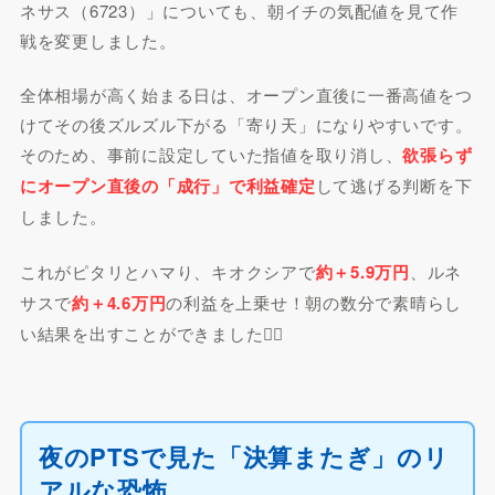
ネサス（6723）」についても、朝イチの気配値を見て作
戦を変更しました。
全体相場が高く始まる日は、オープン直後に一番高値をつ
けてその後ズルズル下がる「寄り天」になりやすいです。
そのため、事前に設定していた指値を取り消し、
欲張らず
にオープン直後の「成行」で利益確定
して逃げる判断を下
しました。
これがピタリとハマり、キオクシアで
約＋5.9万円
、ルネ
サスで
約＋4.6万円
の利益を上乗せ！朝の数分で素晴らし
い結果を出すことができました🏄‍♂️
夜のPTSで見た「決算またぎ」のリ
アルな恐怖