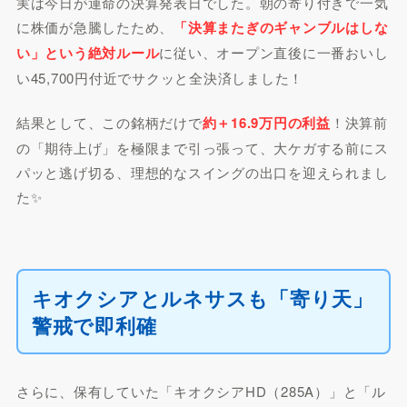
実は今日が運命の決算発表日でした。朝の寄り付きで一気
に株価が急騰したため、
「決算またぎのギャンブルはしな
い」という絶対ルール
に従い、オープン直後に一番おいし
い45,700円付近でサクッと全決済しました！
結果として、この銘柄だけで
約＋16.9万円の利益
！決算前
の「期待上げ」を極限まで引っ張って、大ケガする前にス
パッと逃げ切る、理想的なスイングの出口を迎えられまし
た✨
キオクシアとルネサスも「寄り天」
警戒で即利確
さらに、保有していた「キオクシアHD（285A）」と「ル