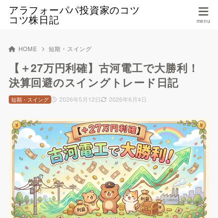
アラフォーパパ投資家のコツ
コツ株日記
HOME
短期・スイング
【＋27万円利確】古河電工で大勝利！
決算回避のスイングトレード日記
2026年5月12日
2026年6月4日
短期・スイング