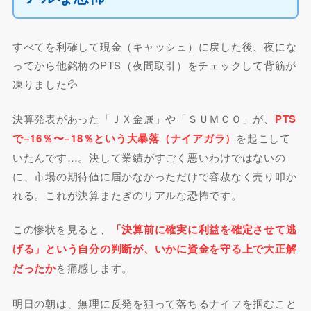
すべてを利確して現金（キャッシュ）に戻した後、夜にな
ってから他銘柄のPTS（夜間取引）をチェックして背筋が
凍りました💦
決算発表があった「ＪＸ金属」や「ＳＵＭＣＯ」が、
PTS
で−16％〜−18％という大暴落（ナイアガラ）
を起こして
いたんです…。決して業績がすごく悪いわけではないの
に、市場の期待値に届かなかっただけで容赦なく売り叩か
れる。これが決算またぎのリアルな恐怖です。
この惨状を見ると、
「決算前に確実に利益を確定させて逃
げる」という自分の判断が、いかに資金を守る上で大正解
だったか
を痛感します。
明日の朝は、無理に反発を狙って落ちるナイフを掴むこと