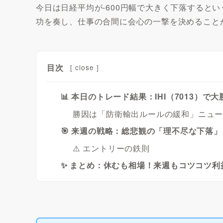
今日は日経平均が-600円幅で大きく下落すると
功を奏し、仕事の合間に会心の一撃を決めること
目次
[
close
]
📊 本日のトレード結果：IHI（7013）で
勝因は「防衛輸出ルールの緩和」ニュ
🎯 来週の戦略：総悲観の「理不尽な下落
⚠️ エントリーの鉄則
✨ まとめ：休むも相場！来週もコツコツ利