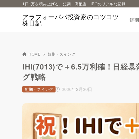
1日1万を積み上げる、短期・高配当・IPOのリアルな記録
アラフォーパパ投資家のコツコツ
短
株日記
HOME
短期・スイング
IHI(7013)で＋6.5万利確
グ戦略
2026年2月20日
短期・スイング