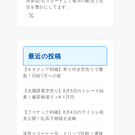
決算型)もスタートして毎月の配当で生
活を豊かにしてます。
最近の投稿
【キオクシア利確】寄り付き空売りで勝
負！日給1万への道
【太陽誘電空売り】8月5日のトレード結
果！爆昇相場で＋8.1万円
【ファナック利確】8月4日のデイトレ収
報
支公開！乱高下相場を攻略
深煎りコーヒー豆・ドリップ比較！通販