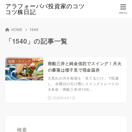
アラフォーパパ投資家のコツ
コツ株日記
HOME
1540
「1540」の記事一覧
短期・スイング
商船三井と純金信託でスイング！月火
の暴落は様子見で現金温存
大荒れの月火相場を「見てるだけ」で回避
し、水曜日の引け際にスイングトレードの
大本命「商船三井(9104)…
2026年4月1日
検索