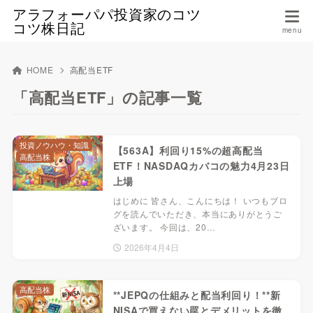
アラフォーパパ投資家のコツ
コツ株日記
HOME
高配当ETF
「高配当ETF」の記事一覧
投資ノウハウ・知識
【563A】利回り15%の超高配当
高配当株
ETF！NASDAQカバコの魅力4月23日
上場
はじめに 皆さん、こんにちは！ いつもブロ
グを読んでいただき、本当にありがとうご
ざいます。 今回は、20…
2026年4月4日
高配当株
**JEPQの仕組みと配当利回り！**新
NISAで買えない罠とデメリットを徹