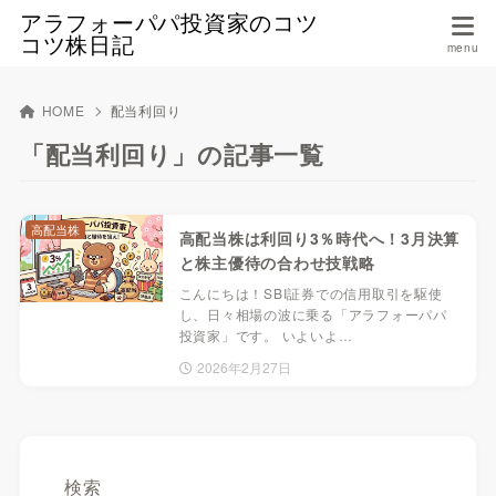
アラフォーパパ投資家のコツ
コツ株日記
HOME
配当利回り
「配当利回り」の記事一覧
高配当株
高配当株は利回り3％時代へ！3月決算
と株主優待の合わせ技戦略
こんにちは！SBI証券での信用取引を駆使
し、日々相場の波に乗る「アラフォーパパ
投資家」です。 いよいよ…
2026年2月27日
検索