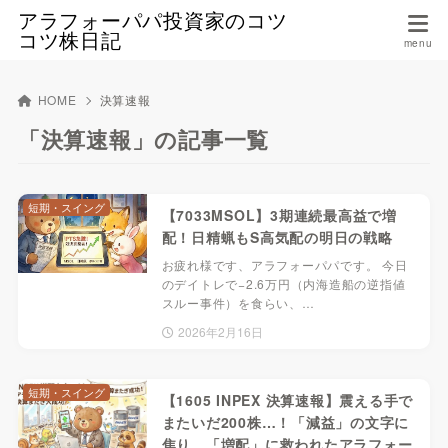
アラフォーパパ投資家のコツ
コツ株日記
HOME
決算速報
「決算速報」の記事一覧
短期・スイング
【7033MSOL】3期連続最高益で増
配！日精蝋もS高気配の明日の戦略
お疲れ様です、アラフォーパパです。 今日
のデイトレで−2.6万円（内海造船の逆指値
スルー事件）を食らい、…
2026年2月16日
短期・スイング
【1605 INPEX 決算速報】震える手で
またいだ200株…！「減益」の文字に
焦り、「増配」に救われたアラフォー