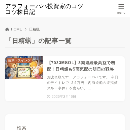
アラフォーパパ投資家のコツ
コツ株日記
HOME
日精蝋
「日精蝋」の記事一覧
短期・スイング
【7033MSOL】3期連続最高益で増
配！日精蝋もS高気配の明日の戦略
お疲れ様です、アラフォーパパです。 今日
のデイトレで−2.6万円（内海造船の逆指値
スルー事件）を食らい、…
2026年2月16日
検索