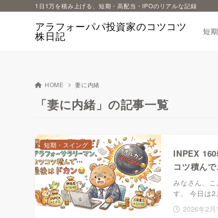
1日1万を積み上げる、短期・高配当・IPOのリアルな記録
アラフォーパパ投資家のコツコツ
短
株日記
HOME
妻に内緒
「妻に内緒」の記事一覧
短期・スイング
INPEX 
コツ積んで
みなさん、こ
す。 今日は2
2026年2月