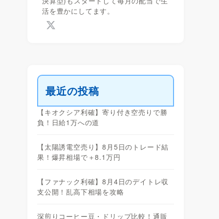
決算型)もスタートして毎月の配当で生
活を豊かにしてます。
最近の投稿
【キオクシア利確】寄り付き空売りで勝
負！日給1万への道
【太陽誘電空売り】8月5日のトレード結
果！爆昇相場で＋8.1万円
【ファナック利確】8月4日のデイトレ収
支公開！乱高下相場を攻略
深煎りコーヒー豆・ドリップ比較！通販