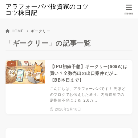
アラフォーパパ投資家のコツ
コツ株日記
HOME
ギークリー
「ギークリー」の記事一覧
IPO
【IPO初値予想】ギークリー(505A)は
買い？全数売出の出口案件だが…
【BB本日まで】
こんにちは、アラフォーパパです！ 先ほど
のブログでお伝えした通り、内海造船での
逆指値不発による−2.6万…
2026年2月16日